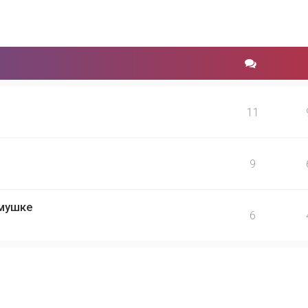
11
9
имушке
6