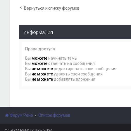
Вернуться к списку форумов
Информация
Права доступа
Вы
можете
начинать темы
Вы
можете
отвечать на сообщения
Вы
не можете
редактировать свои сообщения
Вы
не можете
удалять свои сообщения
Вы
не можете
добавлять вложения
Форум Рено
Список форумов
ФОРУМ РЕНО КЛУБ 2024