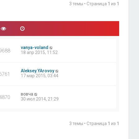
3 темы • Страница
1
из
1
vanya-voland
9688
18 апр 2015, 11:52
Aleksey.YArovoy
6761
17 мар 2015, 03:44
вовча
4870
30 июл 2014, 21:29
3 темы • Страница
1
из
1