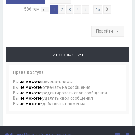
586 тем
1
…
2
3
4
5
15
Страница
1
из
15
След.
Перейти
Информация
Права доступа
Вы
не можете
начинать темы
Вы
не можете
отвечать на сообщения
Вы
не можете
редактировать свои сообщения
Вы
не можете
удалять свои сообщения
Вы
не можете
добавлять вложения
Форум Рено
Список форумов