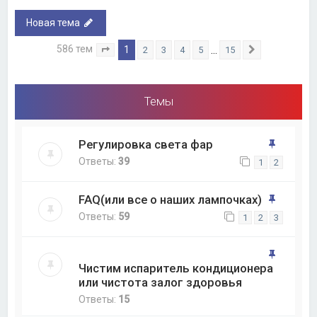
Новая тема
586 тем
1
…
2
3
4
5
15
Страница
1
из
15
След.
Темы
Регулировка света фар
Ответы:
39
1
2
FAQ(или все о наших лампочках)
Ответы:
59
1
2
3
Чистим испаритель кондиционера
или чистота залог здоровья
Ответы:
15