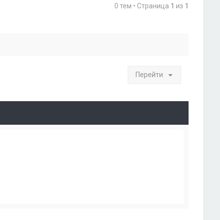
0 тем • Страница
1
из
1
Перейти