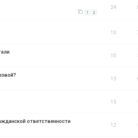
24
1
2
10
тали
10
ховой?
13
15
ажданской ответственности
12