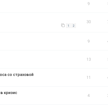
9
30
1
2
9
13
оса со страховой
11
в кризис
4