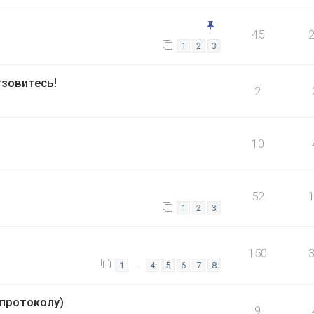
45
1
2
3
зовитесь!
2
10
52
1
2
3
150
…
1
4
5
6
7
8
опротоколу)
9