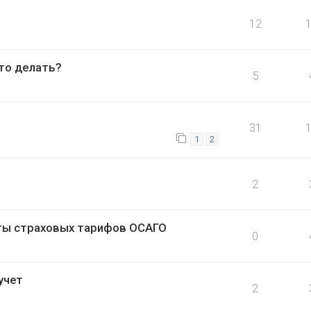
12
то делать?
5
31
1
2
2
ты страховых тарифов ОСАГО
0
учет
2