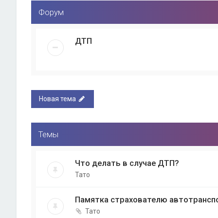
Форум
ДТП
Новая тема
Темы
Что делать в случае ДТП?
Тато
Памятка страхователю автотрансп
Тато