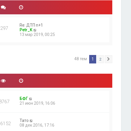
Re: ДТП n+1
297
П
Petr_K
е
13 мар 2019, 00:25
р
е
й
т
и
48 тем
1
2
След.
к
п
о
с
л
е
д
н
БФГ
е
8767
21 июн 2019, 16:06
м
у
с
о
Тато
16152
о
08 дек 2016, 17:16
б