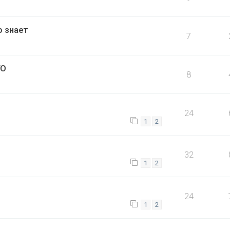
о знает
7
ГО
8
24
1
2
32
1
2
24
1
2