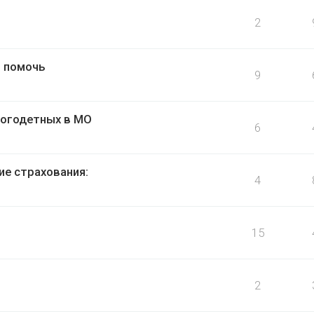
2
т помочь
9
ногодетных в МО
6
ие страхования:
4
15
2