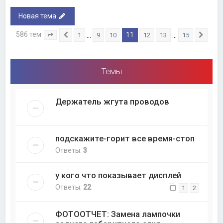
Новая тема
586 тем
11
…
…
1
9
10
12
13
15
Страница
Пред.
11
из
15
След
Темы
Держатель жгута проводов
подскажите-горит все время-стоп
Ответы:
3
у кого что показывает дисплей
Ответы:
22
1
2
ФОТООТЧЕТ: Замена лампочки