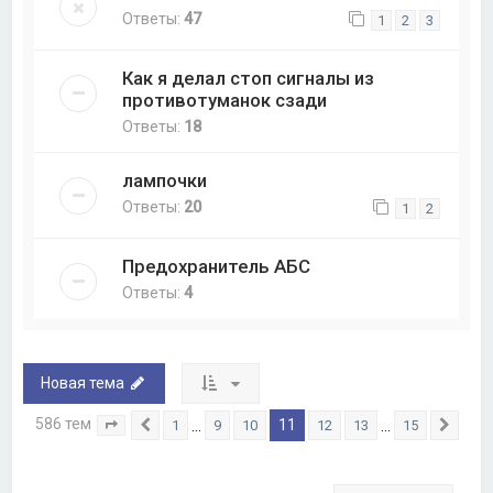
Ответы:
47
1
2
3
Как я делал стоп сигналы из
противотуманок сзади
Ответы:
18
лампочки
Ответы:
20
1
2
Предохранитель АБС
Ответы:
4
Новая тема
586 тем
11
…
…
1
9
10
12
13
15
Страница
Пред.
11
из
15
След