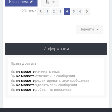
Новая тема
231 тема
4
1
2
3
5
6
Пред.
След.
Перейти
Информация
Права доступа
Вы
не можете
начинать темы
Вы
не можете
отвечать на сообщения
Вы
не можете
редактировать свои сообщения
Вы
не можете
удалять свои сообщения
Вы
не можете
добавлять вложения