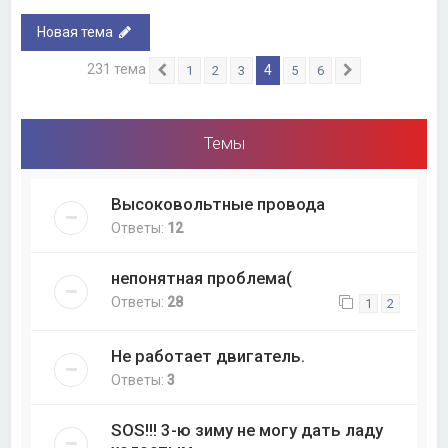
Новая тема
231 тема
4
1
2
3
5
6
Пред.
След.
Темы
Высоковольтные провода
Ответы:
12
непонятная проблема(
Ответы:
28
1
2
Не работает двигатель.
Ответы:
3
SOS!!! 3-ю зиму не могу дать ладу