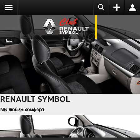
You need to enable user registration from User
ВХОД
НА САЙТ
Manager/Options in the backend of Joomla
before this module will activate.
Запомнить меня
ВОЙТИ
RENAULT SYMBOL
Забыли логин?
Мы любим комфорт
Забыли пароль?