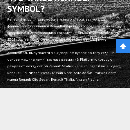
SYMBOL?
Renault Symbol — автомобиль малого класса, выпускался
французской компанией Renault в турецком городе Бурса на заводе
OYAK Renault, что позволило сократить стоимость автомобиля. В
2008 году автомобиль подвергся глубокому фейслифтингу.
Автомобиль выпускается в 4-х дверном кузове по типу седан. В
основе машины лежит так называемая «B-Platform», которую
разделяют между собой Renault Modus, Renault Logan (Dacia Logan),
Renault Clio, Nissan Micra , Nissan Note. Автомобиль также носит
имена Renault Clio Sedan, Renault Thalia, Nissan Platina.
Вы здесь:
Главная