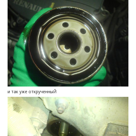
и так уже открученныЙ