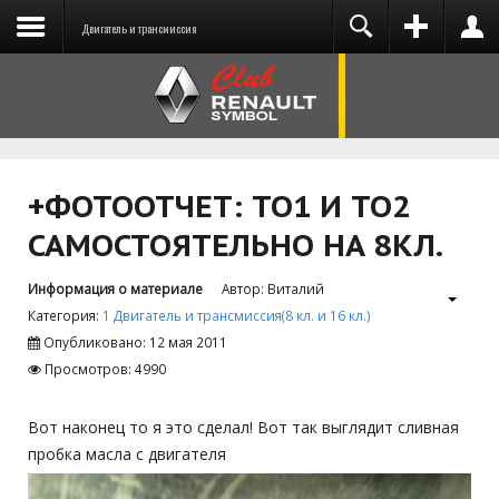
Двигатель и трансмиссия
You need to enable user registration from User
ВХОД
НА САЙТ
Manager/Options in the backend of Joomla
before this module will activate.
+ФОТООТЧЕТ: ТО1 И ТО2
САМОСТОЯТЕЛЬНО НА 8КЛ.
Запомнить меня
Информация о материале
Автор:
Виталий
Категория:
1 Двигатель и трансмиссия(8 кл. и 16 кл.)
ВОЙТИ
Опубликовано: 12 мая 2011
Просмотров: 4990
Забыли логин?
Забыли пароль?
Вот наконец то я это сделал! Вот так выглядит сливная
пробка масла с двигателя