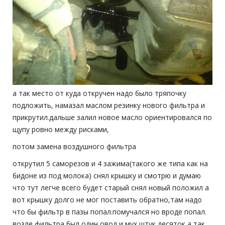
а так место от куда откручен надо было тряпочку
подложить, намазал маслом резинку нового фильтра и
прикрутил.дальше залил новое масло ориентировался по
щупу ровно между рисками,
потом замена воздушного фильтра
открутил 5 саморезов и 4 зажима(такого же типа как на
бидоне из под молока) снял крышку и смотрю и думаю
что тут легче всего будет старый снял новый положил а
вот крышку долго не мог поставить обратно,там надо
что бы фильтр в пазы попал.помучался но вроде попал.
возле фильтра был один овод и мух штук десяток а так