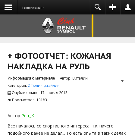
Тюнинг,стайлинг
You need to enable user registration from User
ВХОД
НА САЙТ
Manager/Options in the backend of Joomla
before this module will activate.
+ ФОТООТЧЕТ: КОЖАНАЯ
НАКЛАДКА НА РУЛЬ
Запомнить меня
Информация о материале
Автор:
Виталий
Категория:
2 Тюнинг,стайлинг
ВОЙТИ
Опубликовано: 17 апреля 2013
Просмотров: 13183
Забыли логин?
Забыли пароль?
Автор
Petr_K
Все началось со спортивного интереса, т.к. ничего
подобного ранее не делал... То есть опыта в таких делах