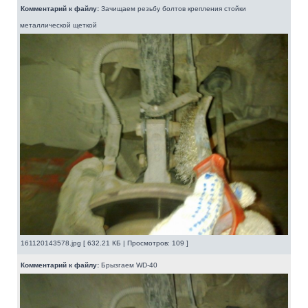
Комментарий к файлу:
Зачищаем резьбу болтов крепления стойки
металлической щеткой
161120143578.jpg [ 632.21 КБ | Просмотров: 109 ]
Комментарий к файлу:
Брызгаем WD-40