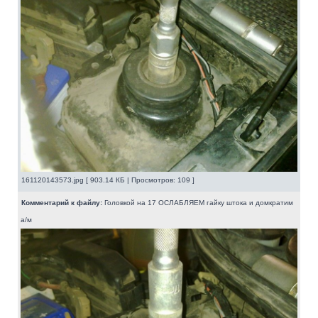
161120143573.jpg [ 903.14 КБ | Просмотров: 109 ]
Комментарий к файлу:
Головкой на 17 ОСЛАБЛЯЕМ гайку штока и домкратим
а/м