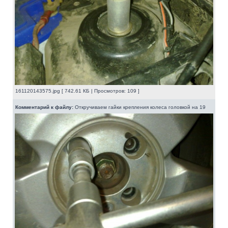
161120143575.jpg [ 742.61 КБ | Просмотров: 109 ]
Комментарий к файлу:
Откручиваем гайки крепления колеса головкой на 19