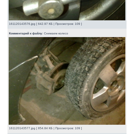
161120143576.jpg [ 642.97 КБ | Просмотров: 109 ]
Комментарий к файлу:
Снимаем колесо
161120143577.jpg [ 854.84 КБ | Просмотров: 109 ]