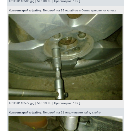
161120143586.jpg [ 596.08 КБ | Просмотров: 109 ]
Комментарий к файлу:
Головкой на 19 ослабляем болты крепления колеса
161120143572.jpg [ 586.13 КБ | Просмотров: 109 ]
Комментарий к файлу:
Головкой на 21 откручиваем гайку стойки