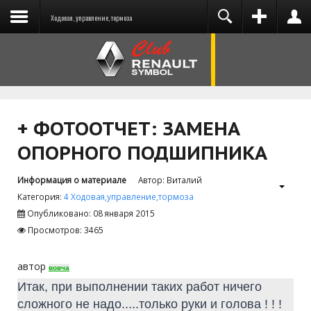
Ходовая, управление, тормоза
You need to enable user registration from User
ВХОД
НА САЙТ
Manager/Options in the backend of Joomla
before this module will activate.
+ ФОТООТЧЕТ: ЗАМЕНА
ОПОРНОГО ПОДШИПНИКА
Запомнить меня
Информация о материале
Автор:
Виталий
Категория:
4 Ходовая,управление,тормоза
ВОЙТИ
Опубликовано: 08 января 2015
Просмотров: 3465
Забыли логин?
Забыли пароль?
автор
вовча
Итак, при выполнении таких работ ничего
сложного не надо.....только руки и голова ! ! !