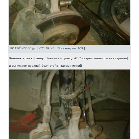
161120143580.jpg [ 621.82 КБ | Просмотров: 109 ]
Комментарий к файлу:
Вынимаем провод АБС из крепления(красная стрелка)
и вынимаем верхний болт стойки,затем нижний