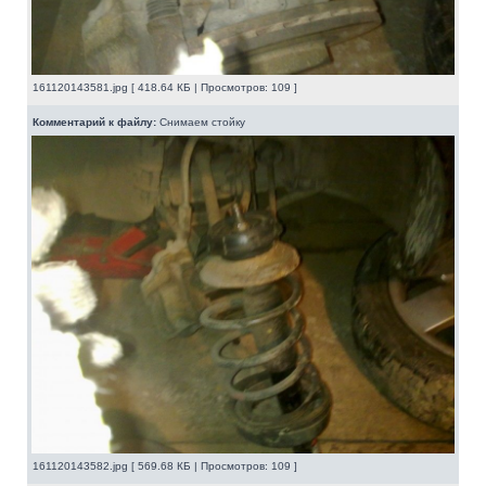
161120143581.jpg [ 418.64 КБ | Просмотров: 109 ]
Комментарий к файлу:
Снимаем стойку
161120143582.jpg [ 569.68 КБ | Просмотров: 109 ]