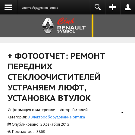
Электрооборудование, оптика
You need to enable user registration from User
ВХОД
НА САЙТ
Manager/Options in the backend of Joomla
before this module will activate.
+ ФОТООТЧЕТ: РЕМОНТ
ПЕРЕДНИХ
Запомнить меня
СТЕКЛООЧИСТИТЕЛЕЙ
УСТРАНЯЕМ ЛЮФТ,
ВОЙТИ
УСТАНОВКА ВТУЛОК
Забыли логин?
Забыли пароль?
Информация о материале
Автор:
Виталий
Категория:
3 Электрооборудование,оптика
Опубликовано: 30 декабря 2013
Просмотров: 3868