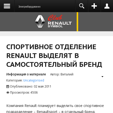
Электрооборудование
You need to enable user registration from User
ВХОД
НА САЙТ
Manager/Options in the backend of Joomla
before this module will activate.
СПОРТИВНОЕ ОТДЕЛЕНИЕ
RENAULT ВЫДЕЛЯТ В
Запомнить меня
САМОСТОЯТЕЛЬНЫЙ БРЕНД
ВОЙТИ
Информация о материале
Автор:
Виталий
Категория:
Uncategorised
Забыли логин?
Опубликовано: 02 мая 2011
Забыли пароль?
Просмотров: 4506
Компания Renault планирует выделить свое спортивное
подразделение – Renaultsport – в отдельный бренд.