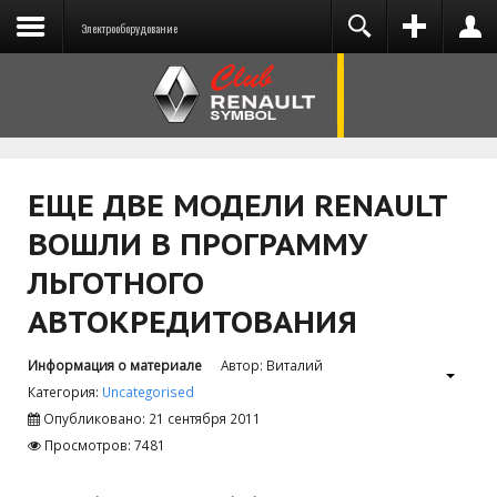
Электрооборудование
You need to enable user registration from User
ВХОД
НА САЙТ
Manager/Options in the backend of Joomla
before this module will activate.
ЕЩЕ ДВЕ МОДЕЛИ RENAULT
ВОШЛИ В ПРОГРАММУ
Запомнить меня
ЛЬГОТНОГО
АВТОКРЕДИТОВАНИЯ
ВОЙТИ
Информация о материале
Автор:
Виталий
Забыли логин?
Категория:
Uncategorised
Забыли пароль?
Опубликовано: 21 сентября 2011
Просмотров: 7481