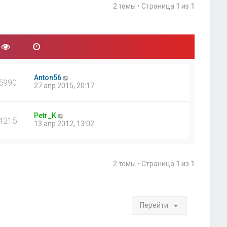
2 темы • Страница
1
из
1
Anton56
5990
27 апр 2015, 20:17
Petr_K
4215
13 апр 2012, 13:02
2 темы • Страница
1
из
1
Перейти