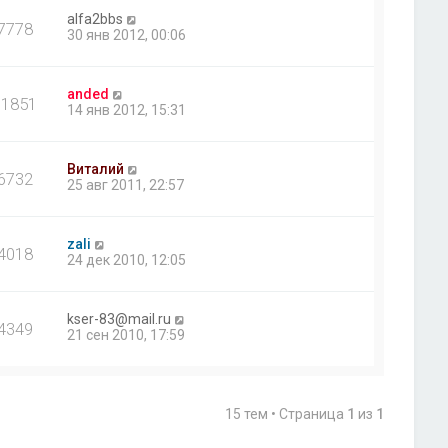
alfa2bbs
7778
30 янв 2012, 00:06
anded
11851
14 янв 2012, 15:31
Виталий
6732
25 авг 2011, 22:57
zali
4018
24 дек 2010, 12:05
kser-83@mail.ru
4349
21 сен 2010, 17:59
15 тем • Страница
1
из
1