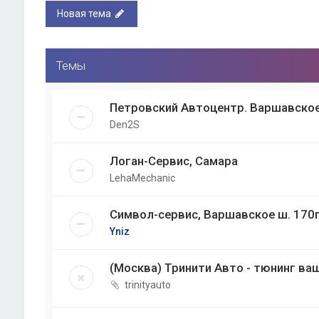
Новая тема
Темы
Петровский Автоцентр. Варшавское
Den2S
Логан-Сервис, Самара
LehaMechanic
Символ-сервис, Варшавское ш. 170
Yniz
(Москва) Тринити Авто - тюнинг ва
trinityauto