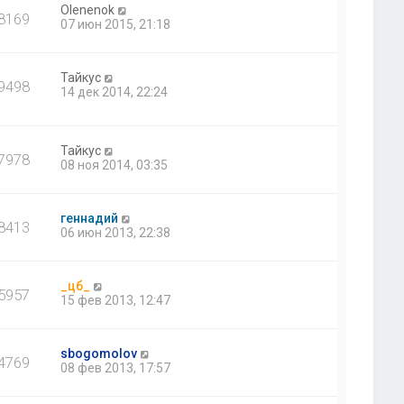
Olenenok
8169
07 июн 2015, 21:18
Тайкус
9498
14 дек 2014, 22:24
Тайкус
7978
08 ноя 2014, 03:35
геннадий
8413
06 июн 2013, 22:38
_цб_
5957
15 фев 2013, 12:47
sbogomolov
4769
08 фев 2013, 17:57