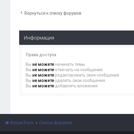
Вернуться к списку форумов
Информация
Права доступа
Вы
не можете
начинать темы
Вы
не можете
отвечать на сообщения
Вы
не можете
редактировать свои сообщения
Вы
не можете
удалять свои сообщения
Вы
не можете
добавлять вложения
Форум Рено
Список форумов