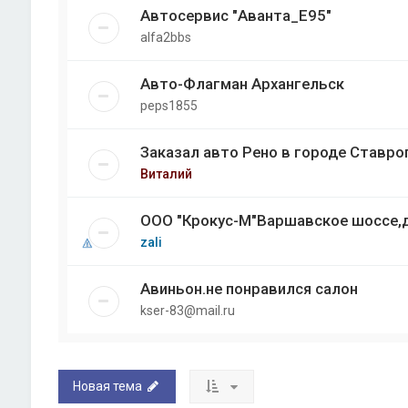
Автосервис "Аванта_Е95"
alfa2bbs
Авто-Флагман Архангельск
peps1855
Заказал авто Рено в городе Ставро
Виталий
ООО "Крокус-М"Варшавское шоссе,д
zali
Авиньон.не понравился салон
kser-83@mail.ru
Новая тема