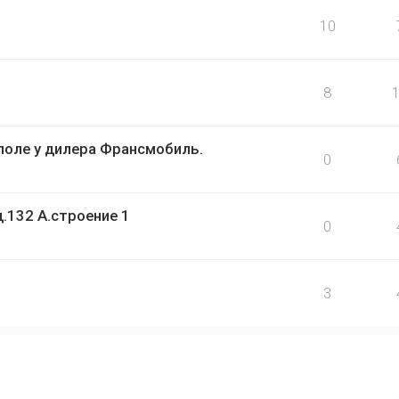
10
8
поле у дилера Франсмобиль.
0
.132 А.строение 1
0
3