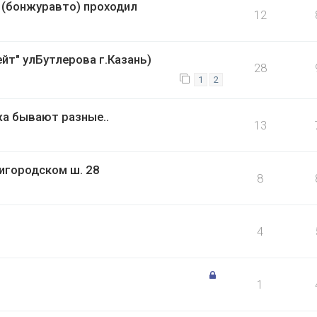
е (бонжуравто) проходил
12
йт" улБутлерова г.Казань)
28
1
2
а бывают разные..
13
игородском ш. 28
8
4
1