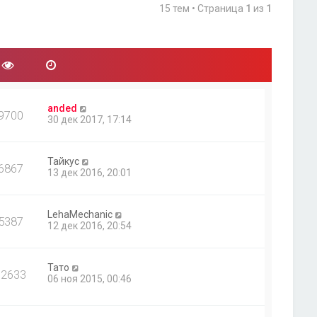
15 тем • Страница
1
из
1
anded
9700
30 дек 2017, 17:14
Тайкус
6867
13 дек 2016, 20:01
LehaMechanic
5387
12 дек 2016, 20:54
Тато
12633
06 ноя 2015, 00:46