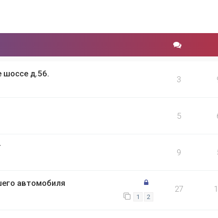
 шоссе д.56.
3
5
г
9
шего автомобиля
27
1
2