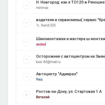
Н. Новгород: как я ТО120 в Реношк
minmax
водители и сервисмены( сервис "Кре
Ramil.325
Шиномонтажки и мастера ш-монтаж
anded
Осторожнее с автоцентром на Звен
kser-83@mail.ru
Автоцентр "Адмирал"
Yniz
Ростов-на-Дону, ул. Стартовая 1 А
Виталий