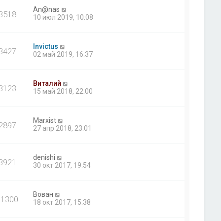
An@nas
3518
10 июл 2019, 10:08
Invictus
3427
02 май 2019, 16:37
Виталий
3123
15 май 2018, 22:00
Marxist
2897
27 апр 2018, 23:01
denishi
3921
30 окт 2017, 19:54
Вован
11300
18 окт 2017, 15:38