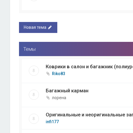
Новая тема
Темы
Коврики в салон и багажник (полиур
Riko83
Багажный карман
лорена
Оригинальные и неоригинальные за
infi177