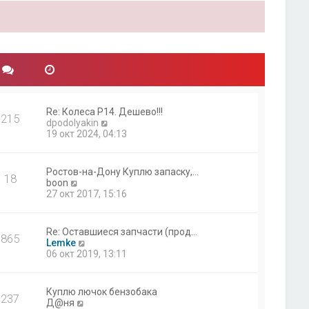
Re: Колеса Р14. Дешево!!!
215
П
dpodolyakin
е
19 окт 2024, 04:13
р
е
й
Ростов-на-Дону Куплю запаску,…
18
т
П
boon
и
е
27 окт 2017, 15:16
к
р
п
е
о
й
Re: Оставшиеся запчасти (прод…
с
865
т
П
Lemke
л
и
е
06 окт 2019, 13:11
е
к
р
д
п
е
н
о
й
е
Куплю лючок бензобака
с
237
т
м
П
Д@ня
л
и