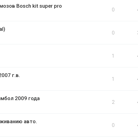
озов Bosch kit super pro
0
al)
0
1
007 г.в.
1
имбол 2009 года
2
уживанию авто.
0