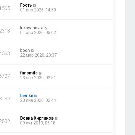
Гость
1565
01 апр 2026, 14:50
lukoyanovra
2313
01 апр 2026, 05:02
boon
4563
22 мар 2020, 23:37
funsmile
6727
23 янв 2020, 02:51
Lemke
3135
23 янв 2020, 02:44
Вовка Кирпиков
2832
09 окт 2019, 06:18