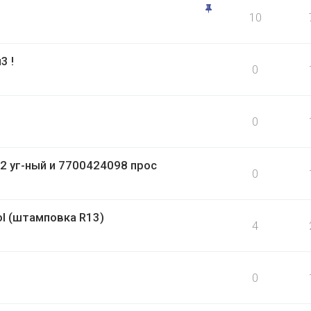
10
3 !
0
0
2 уг-ный и 7700424098 прос
0
l (штамповка R13)
4
0