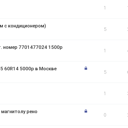
1
/м с кондиционером)
5
т. номер 7701477024 1500р
1
85 60R14 5000р в Москве
5
1
 магнитолу рено
0