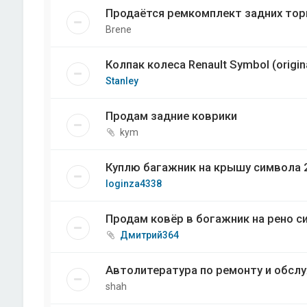
Продаётся ремкомплект задних торм
Brene
Колпак колеса Renault Symbol (origin
Stanley
Продам задние коврики
kym
Куплю багажник на крышу символа 2
loginza4338
Продам ковёр в богажник на рено с
Дмитрий364
Автолитература по ремонту и обсл
shah