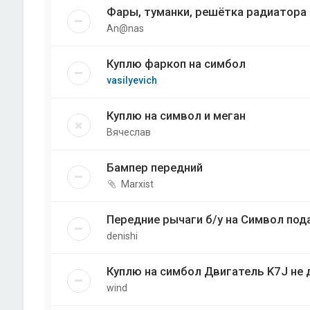
Фары, туманки, решётка радиатора R
An@nas
Куплю фаркоп на симбол
vasilyevich
Куплю на символ и меган
Вячеслав
Бампер передний
Marxist
Передние рычаги б/у на Символ по
denishi
Куплю на симбол Двигатель K7J не 
wind