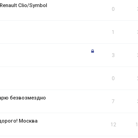
enault Clio/Symbol
0
1
3
0
дарю безвозмездно
7
дорого! Москва
12