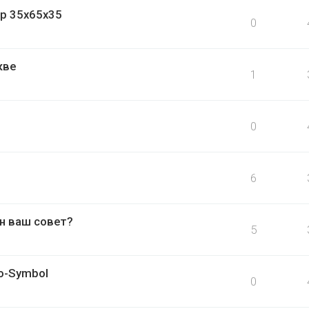
р 35х65х35
0
кве
1
0
6
ен ваш совет?
5
o-Symbol
0