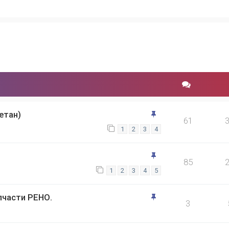
етан)
61
1
2
3
4
85
1
2
3
4
5
пчасти РЕНО.
3