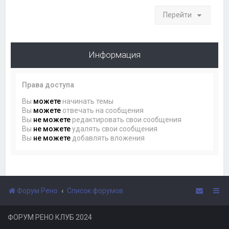
Перейти
Информация
Права доступа
Вы
можете
начинать темы
Вы
можете
отвечать на сообщения
Вы
не можете
редактировать свои сообщения
Вы
не можете
удалять свои сообщения
Вы
не можете
добавлять вложения
Форум Рено
Список форумов
ФОРУМ РЕНО КЛУБ 2024