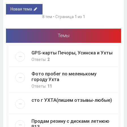
Новая тема
8 тем • Страница
1
из
1
Темы
GPS-карты Печоры, Усинска и Ухты
Ответы:
2
Фото пробег по меленькому
городу Ухта
Ответы:
11
сто г УХТА(пишем отзывы-любые)
Продам резину с дисками летнюю
R13