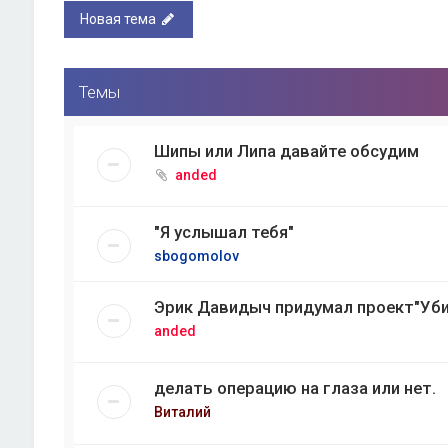
Новая тема
Темы
Шипы или Липа давайте обсудим
anded
"Я услышал тебя"
sbogomolov
Эрик Давидыч придумал проект"Уби
anded
делать операцию на глаза или нет.
Виталий