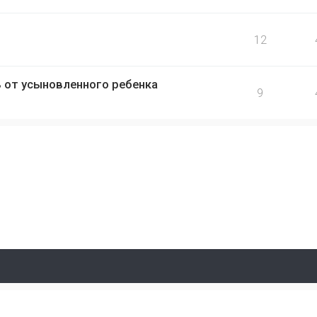
12
 от усыновленного ребенка
9