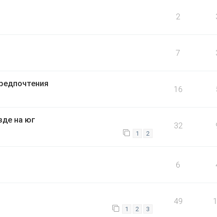
2
7
редпочтения
16
зде на юг
32
1
2
6
49
1
2
3