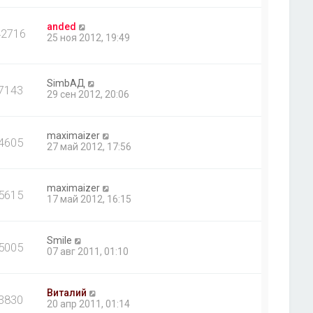
anded
42716
25 ноя 2012, 19:49
SimbАД
7143
29 сен 2012, 20:06
maximaizer
4605
27 май 2012, 17:56
maximaizer
5615
17 май 2012, 16:15
Smile
5005
07 авг 2011, 01:10
Виталий
3830
20 апр 2011, 01:14