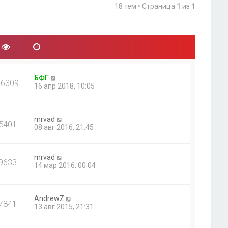
18 тем • Страница
1
из
1
БФГ
26309
16 апр 2018, 10:05
mrvad
5401
08 авг 2016, 21:45
mrvad
9633
14 мар 2016, 00:04
AndrewZ
7841
13 авг 2015, 21:31