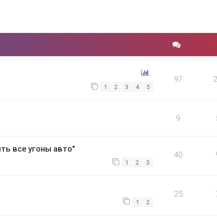
97
1
2
3
4
5
9
ть все угоны авто"
40
1
2
3
25
1
2