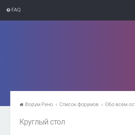
FAQ
Форум Рено
Список форумов
Обо всём о
Круглый стол