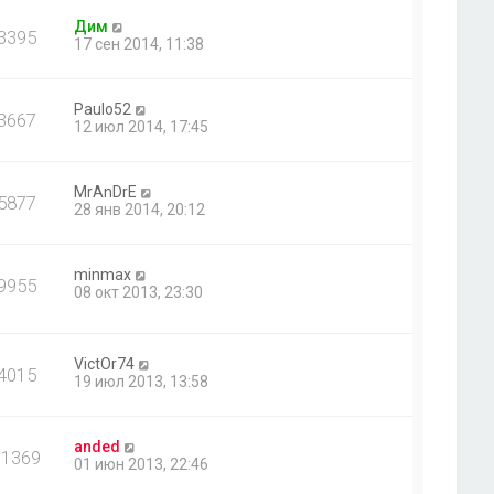
Дим
3395
17 сен 2014, 11:38
Paulo52
3667
12 июл 2014, 17:45
MrAnDrE
5877
28 янв 2014, 20:12
minmax
9955
08 окт 2013, 23:30
VictOr74
4015
19 июл 2013, 13:58
anded
11369
01 июн 2013, 22:46