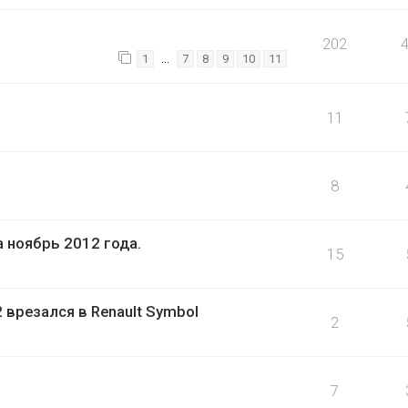
202
…
1
7
8
9
10
11
11
8
 ноябрь 2012 года.
15
 врезался в Renault Symbol
2
7