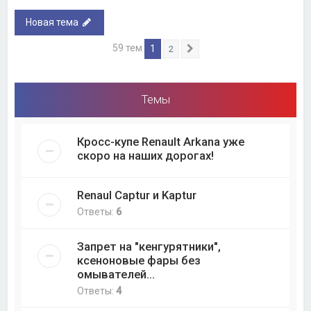
Новая тема
59 тем
1
2
След.
Темы
Кросс-купе Renault Arkana уже
скоро на наших дорогах!
Renaul Captur и Kaptur
Ответы:
6
Запрет на "кенгурятники",
ксеноновые фары без
омывателей...
Ответы:
4