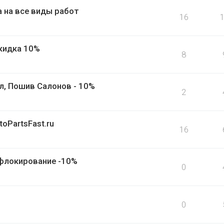
 на все виды работ
16
кидка 10%
8
л, Пошив Салонов - 10%
2
oPartsFast.ru
16
 флокирование -10%
0
0