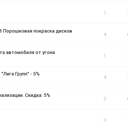
1
3 Порошковая покраска дисков
4
а автомобиля от угона
1
"Лига Групп" - 5%
4
нализации. Скидка: 5%
0
0