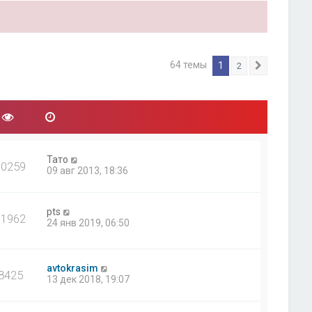
64 темы
1
2
След.
Тато
10259
09 авг 2013, 18:36
pts
31962
24 янв 2019, 06:50
avtokrasim
8425
13 дек 2018, 19:07