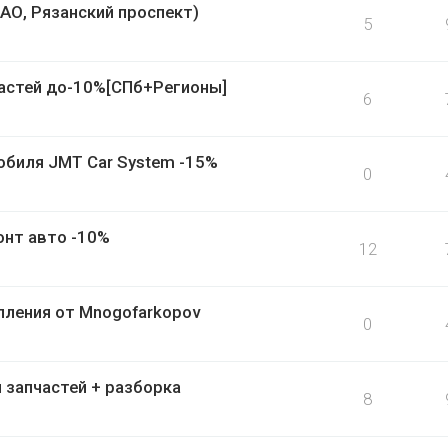
АО, Рязанский проспект)
5
пчастей до-10%[СПб+Регионы]
6
обиля JMT Car System -15%
0
монт авто -10%
12
ления от Mnogofarkopov
0
н запчастей + разборка
8