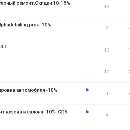
есарный ремонт.Скидки 10-15%
14
hadetailing.pro» -10%
2
LT.
13
10
ировка автомобиля -10%
0
т кузова и салона -10%. СПб
9