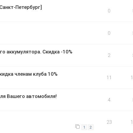
Санкт-Петербург]
0
0
го аккумулятора. Скидка -10%
2
кидка членам клуба 10%
11
ля Вашего автомобиля!
4
23
1
2