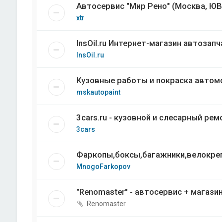
Автосервис "Мир Рено" (Москва, ЮВ
xtr
InsOil.ru Интернет-магазин автоза
InsOil.ru
Кузовные работы и покраска автом
mskautopaint
3cars.ru - кузовной и слесарный ре
3cars
Фаркопы,боксы,багажники,велокреп
MnogoFarkopov
"Renomaster" - автосервис + магази
Renomaster