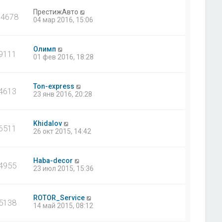
ПрестижАвто
14678
04 мар 2016, 15:06
Олимп
9111
01 фев 2016, 18:28
Ton-express
4613
23 янв 2016, 20:28
Khidalov
6511
26 окт 2015, 14:42
Haba-decor
4955
23 июл 2015, 15:36
ROTOR_Service
5138
14 май 2015, 08:12