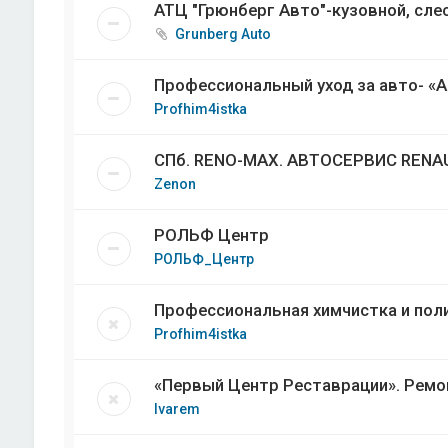
АТЦ "Грюнберг Авто"-кузовной, сл
Grunberg Auto
Профессиональный уход за авто- «Alp
Profhim4istka
СПб. RENO-MAX. АВТОСЕРВИС RENAU
Zenon
РОЛЬФ Центр
РОЛЬФ_Центр
Профессиональная химчистка и пол
Profhim4istka
«Первый Центр Реставрации». Ремон
Ivarem