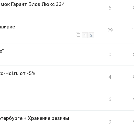
амок Гарант Блок Люкс 334
6
аширке
29
1
2
е"
0
-Hol.ru от -5%
4
6
тербурге + Хранение резины
9