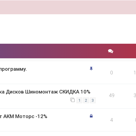
программу.
0
ка Дисков Шиномонтаж СКИДКА 10%
49
1
2
3
т АКМ Моторс -12%
4