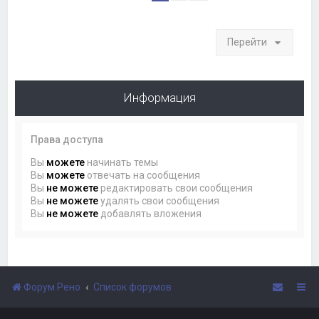
Перейти
Информация
Права доступа
Вы
можете
начинать темы
Вы
можете
отвечать на сообщения
Вы
не можете
редактировать свои сообщения
Вы
не можете
удалять свои сообщения
Вы
не можете
добавлять вложения
Форум Рено
Список форумов