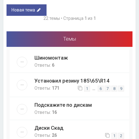
Новая тема
22 темы • Страница
1
из
1
Темы
Шиномонтаж
Ответы:
6
Установил резину 185\65\R14
Ответы:
171
…
1
6
7
8
9
Подскажите по дискам
Ответы:
16
Диски Скад
Ответы:
26
1
2