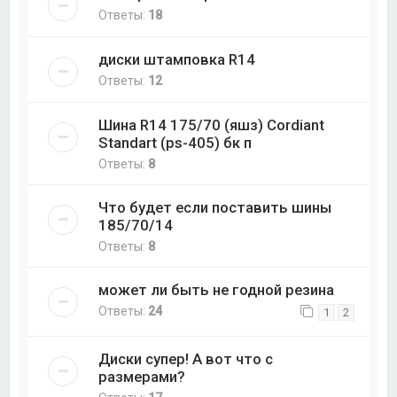
Ответы:
18
диски штамповка R14
Ответы:
12
Шина R14 175/70 (яшз) Cordiant
Standart (ps-405) бк п
Ответы:
8
Что будет если поставить шины
185/70/14
Ответы:
8
может ли быть не годной резина
Ответы:
24
1
2
Диски супер! А вот что с
размерами?