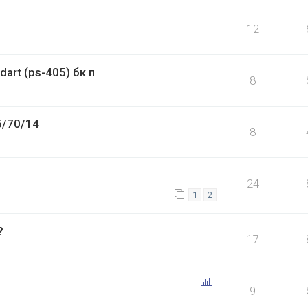
12
art (ps-405) бк п
8
5/70/14
8
24
1
2
?
17
9