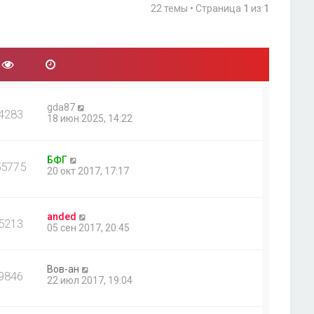
22 темы • Страница
1
из
1
gda87
4283
18 июн 2025, 14:22
БФГ
55775
20 окт 2017, 17:17
anded
5213
05 сен 2017, 20:45
Вов-ан
9846
22 июл 2017, 19:04