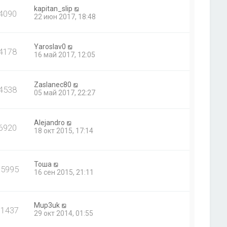
kapitan_slip
4090
22 июн 2017, 18:48
Yaroslav0
4178
16 май 2017, 12:05
Zaslanec80
4538
05 май 2017, 22:27
Alejandro
6920
18 окт 2015, 17:14
Тоша
15995
16 сен 2015, 21:11
Mup3uk
11437
29 окт 2014, 01:55