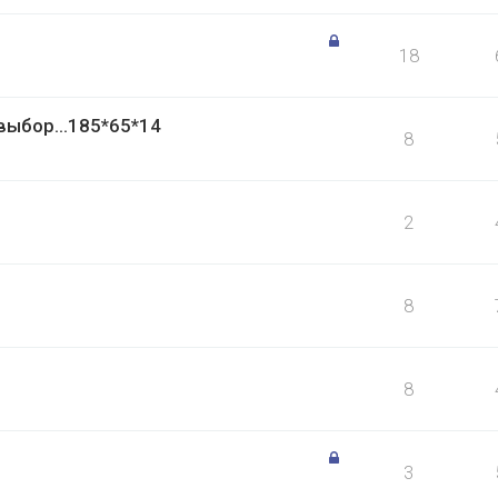
18
выбор...185*65*14
8
2
8
8
3