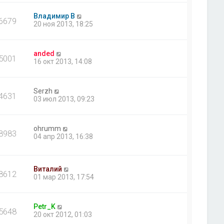
Владимир В
6679
20 ноя 2013, 18:25
anded
5001
16 окт 2013, 14:08
Serzh
4631
03 июл 2013, 09:23
ohrumm
8983
04 апр 2013, 16:38
Виталий
8612
01 мар 2013, 17:54
Petr_K
5648
20 окт 2012, 01:03