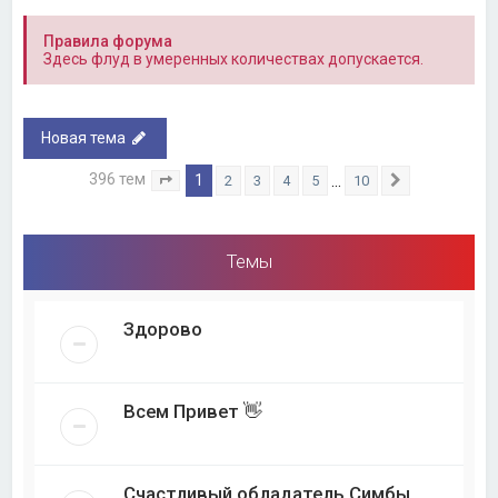
Правила форума
Здесь флуд в умеренных количествах допускается.
Новая тема
396 тем
1
…
2
3
4
5
10
Страница
1
из
10
След.
Темы
Здорово
Всем Привет 👋
Счастливый обладатель Симбы