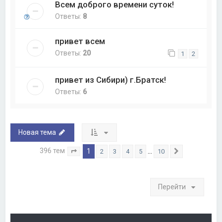
Всем доброго времени суток!
Ответы:
8
привет всем
Ответы:
20
1
2
привет из Сибири) г.Братск!
Ответы:
6
Новая тема
396 тем
1
…
2
3
4
5
10
Страница
1
из
10
След.
Перейти