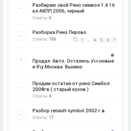
Разбираю свой Рено символ 1.4 16
кл АКПП 2006, черный
Ответы:
6
Разборка Рено Перово
Ответы:
136
…
1
4
5
6
7
Продал. Авто. Остались з\ч новые
и б\у Москва. Выхино
Продам остатки от рено Симбол
2008гв ( старый кузов )
Ответы:
4
Разбор renault-symbol 2002 г.в.
Ответы:
17