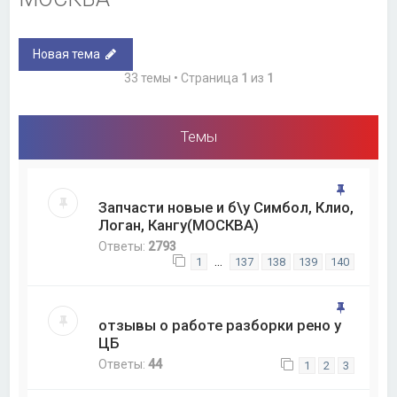
Новая тема
33 темы • Страница
1
из
1
Темы
Запчасти новые и б\у Симбол, Клио,
Логан, Кангу(МОСКВА)
Ответы:
2793
…
1
137
138
139
140
отзывы о работе разборки рено у
ЦБ
Ответы:
44
1
2
3