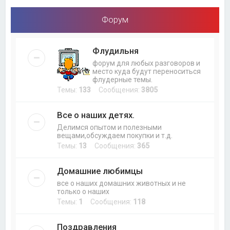
Форум
Флудильня
форум для любых разговоров и
место куда будут переноситься
флудерные темы.
Темы:
133
Сообщения:
3805
Все о наших детях.
Делимся опытом и полезными
вещами,обсуждаем покупки и т.д.
Темы:
13
Сообщения:
365
Домашние любимцы
все о наших домашних животных и не
только о наших
Темы:
1
Сообщения:
118
Поздравления