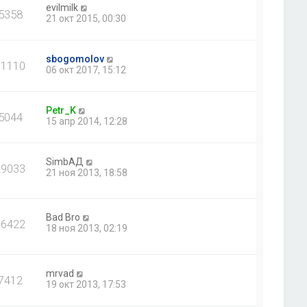
evilmilk
5358
21 окт 2015, 00:30
sbogomolov
11110
06 окт 2017, 15:12
Petr_K
5044
15 апр 2014, 12:28
SimbАД
29033
21 ноя 2013, 18:58
Bad Bro
16422
18 ноя 2013, 02:19
mrvad
7412
19 окт 2013, 17:53