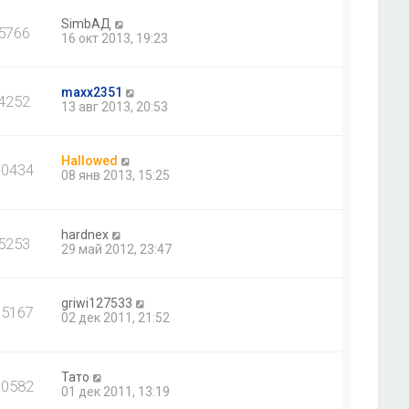
SimbАД
5766
16 окт 2013, 19:23
maxx2351
4252
13 авг 2013, 20:53
Hallowed
10434
08 янв 2013, 15:25
hardnex
5253
29 май 2012, 23:47
griwi127533
15167
02 дек 2011, 21:52
Тато
10582
01 дек 2011, 13:19