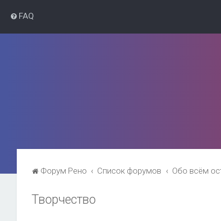
FAQ
Форум Рено
Список форумов
Обо всём о
Творчество