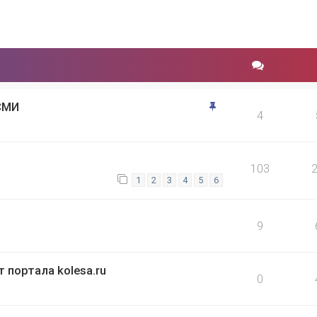
СМИ
4
103
1
2
3
4
5
6
9
портала kolesa.ru
0