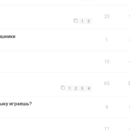
23
1
2
аишники
1
10
65
1
2
3
4
зыку играешь?
9
12