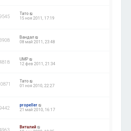
Тато
9545
15 ноя 2011, 17:19
Вандал
3908
08 май 2011, 23:48
UMP
4818
12 фев 2011, 21:34
Тато
30871
01 ноя 2010, 22:27
propeller
9442
21 май 2010, 16:17
Виталий
4963