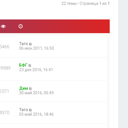
22 темы • Страница
1
из
1
Тато
5466
06 июн 2011, 16:50
БФГ
29989
23 дек 2016, 16:41
Дим
6571
30 май 2016, 00:49
Тато
4970
05 май 2016, 18:46