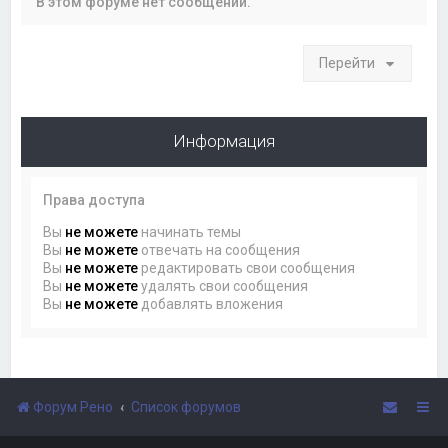
В этом форуме нет сообщений.
Перейти
Информация
Права доступа
Вы
не можете
начинать темы
Вы
не можете
отвечать на сообщения
Вы
не можете
редактировать свои сообщения
Вы
не можете
удалять свои сообщения
Вы
не можете
добавлять вложения
Форум Рено
Список форумов