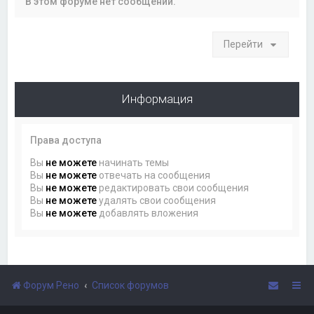
В этом форуме нет сообщений.
Перейти
Информация
Права доступа
Вы
не можете
начинать темы
Вы
не можете
отвечать на сообщения
Вы
не можете
редактировать свои сообщения
Вы
не можете
удалять свои сообщения
Вы
не можете
добавлять вложения
Форум Рено
Список форумов