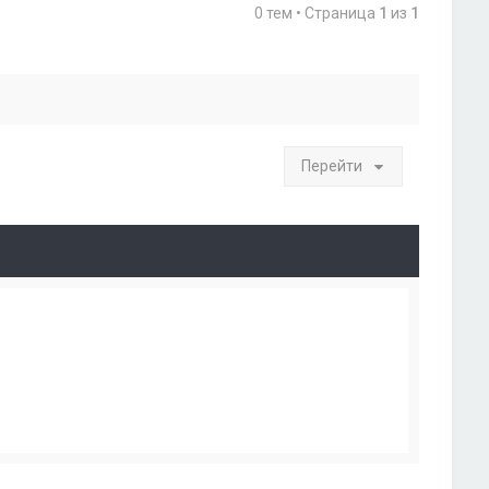
0 тем • Страница
1
из
1
Перейти