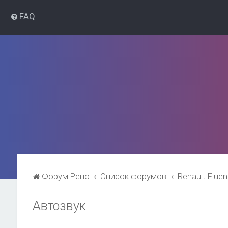
FAQ
Форум Рено
Список форумов
Renault Flue
Автозвук