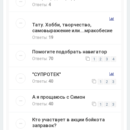
Ответы:
4
Тату. Хобби, творчество,
самовыражение или....мракобесие
Ответы:
19
Помогите подобрать навигатор
Ответы:
70
1
2
3
4
"СУПРОТЕК"
Ответы:
40
1
2
3
А я прощаюсь с Симон
Ответы:
40
1
2
3
Кто участвует в акции бойкота
заправок?