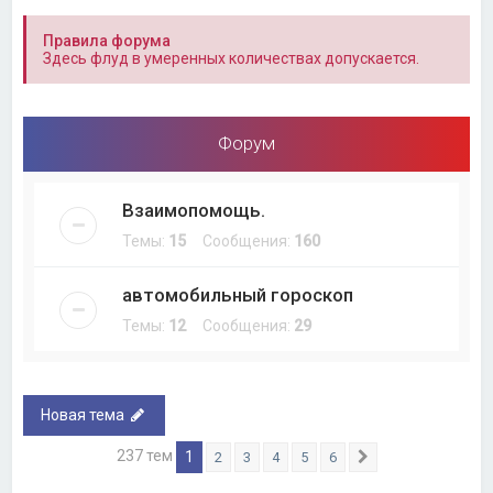
Правила форума
Здесь флуд в умеренных количествах допускается.
Форум
Взаимопомощь.
Темы:
15
Сообщения:
160
автомобильный гороскоп
Темы:
12
Сообщения:
29
Новая тема
237 тем
1
2
3
4
5
6
След.