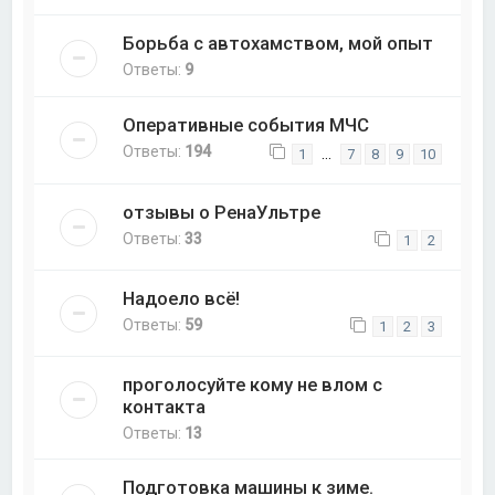
Борьба с автохамством, мой опыт
Ответы:
9
Оперативные события МЧС
Ответы:
194
…
1
7
8
9
10
отзывы о РенаУльтре
Ответы:
33
1
2
Надоело всё!
Ответы:
59
1
2
3
проголосуйте кому не влом с
контакта
Ответы:
13
Подготовка машины к зиме.