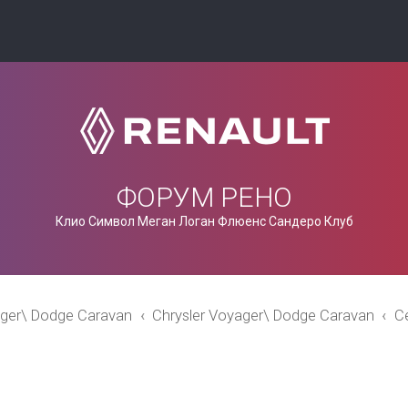
ФОРУМ РЕНО
Клио Символ Меган Логан Флюенс Сандеро Клуб
ager\ Dodge Caravan
Chrysler Voyager\ Dodge Caravan
С