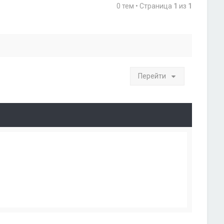
0 тем • Страница
1
из
1
Перейти