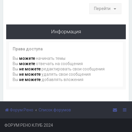
Перейти
Информация
Права доступа
Вы
можете
начинать темы
Вы
можете
отвечать на сообщения
Вы
не можете
редактировать свои сообщения
Вы
не можете
удалять свои сообщения
Вы
не можете
добавлять вложения
Форум Рено
Список форумов
ФОРУМ РЕНО КЛУБ 2024