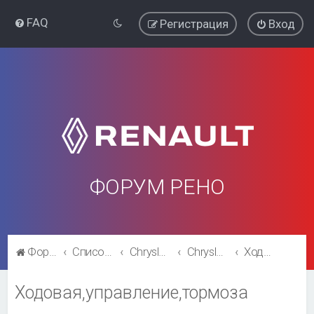
FAQ
Регистрация
Вход
ФОРУМ РЕНО
Форум Рено
Список форумов
Chrysler Voyager\ Dodge Caravan
Chrysler Voyager\ Dodge Caravan
Ходовая,управление,тормоза
Ходовая,управление,тормоза