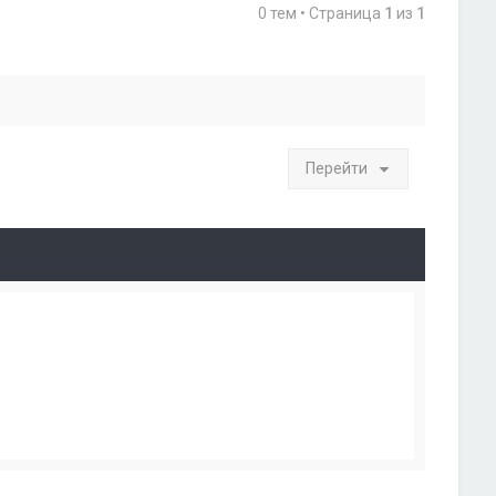
0 тем • Страница
1
из
1
Перейти