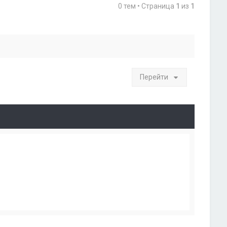
0 тем • Страница
1
из
1
Перейти