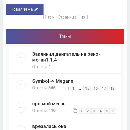
Новая тема
11 тем • Страница
1
из
1
Темы
Заклинил двигатель на рено-
меган1 1.4
Ответы:
1
Symbol -> Megane
Ответы:
346
…
1
15
16
17
18
про мой меган
Ответы:
110
1
2
3
4
5
6
врезалась ока