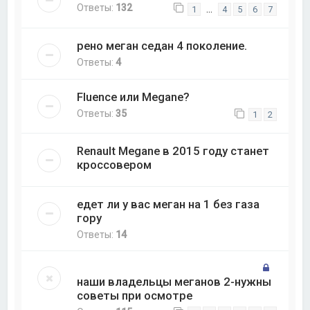
Ответы:
132
…
1
4
5
6
7
рено меган седан 4 поколение.
Ответы:
4
Fluence или Megane?
Ответы:
35
1
2
Renault Megane в 2015 году станет
кроссовером
едет ли у вас меган на 1 без газа
гору
Ответы:
14
наши владельцы меганов 2-нужны
советы при осмотре