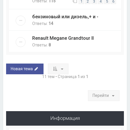
Ответы:
115
1
2
3
4
5
6
бензиновый или дизель,+ и -
Ответы:
14
Renault Megane Grandtour II
Ответы:
8
Новая тема
11 тем • Страница
1
из
1
Перейти
Информация