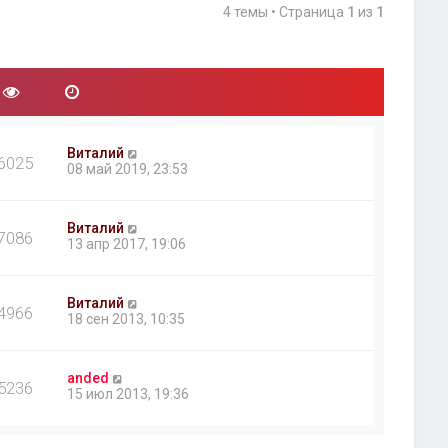
4 темы • Страница
1
из
1
Виталий
6025
08 май 2019, 23:53
Виталий
7086
13 апр 2017, 19:06
Виталий
4966
18 сен 2013, 10:35
anded
5236
15 июл 2013, 19:36