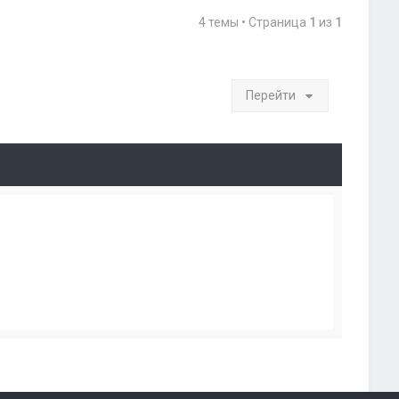
4 темы • Страница
1
из
1
Перейти