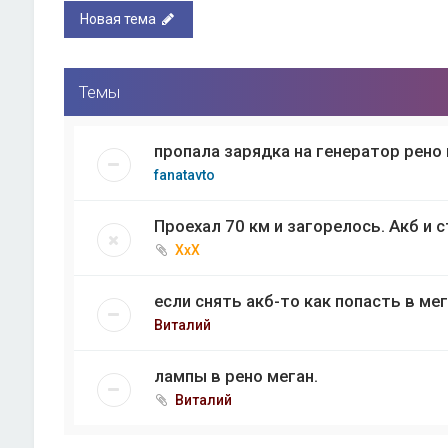
Новая тема
Темы
пропала зарядка на генератор рено 
fanatavto
Проехал 70 км и загорелось. Акб и 
ХхХ
если снять акб-то как попасть в ме
Виталий
лампы в рено меган.
Виталий