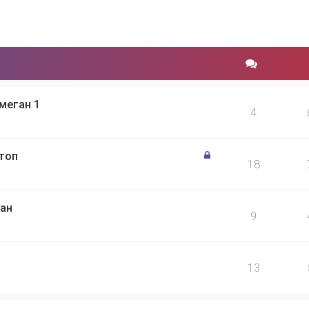
меган 1
4
стоп
18
ган
9
13