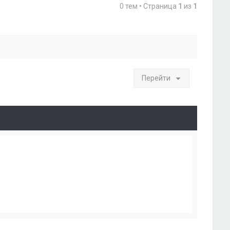
0 тем • Страница
1
из
1
Перейти