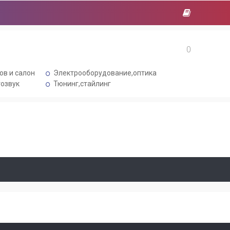
0
ов и салон
Электрооборудование,оптика
озвук
Тюнинг,стайлинг