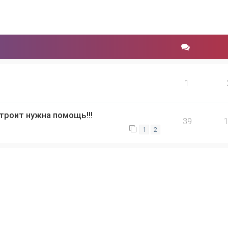
1
 троит нужна помощь!!!
39
1
2