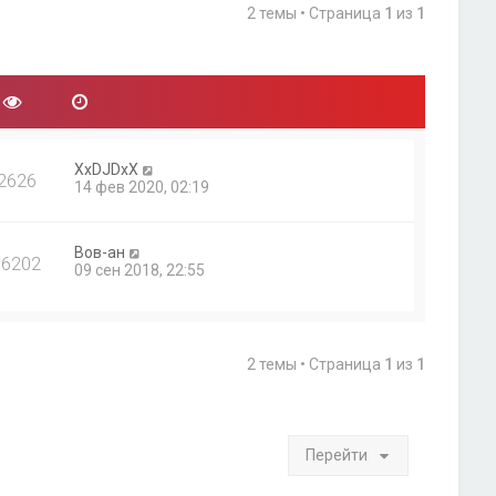
2 темы • Страница
1
из
1
XxDJDxX
2626
14 фев 2020, 02:19
Вов-ан
16202
09 сен 2018, 22:55
2 темы • Страница
1
из
1
Перейти