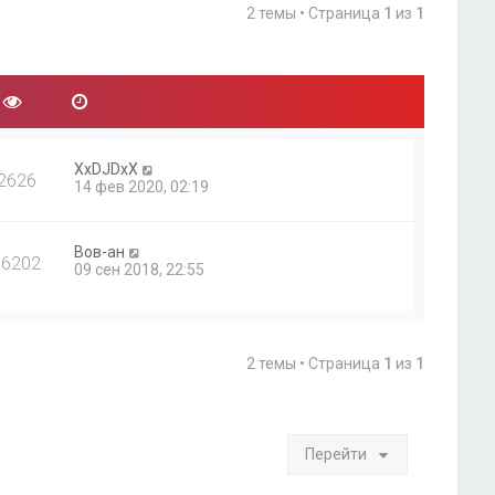
2 темы • Страница
1
из
1
XxDJDxX
2626
14 фев 2020, 02:19
Вов-ан
16202
09 сен 2018, 22:55
2 темы • Страница
1
из
1
Перейти