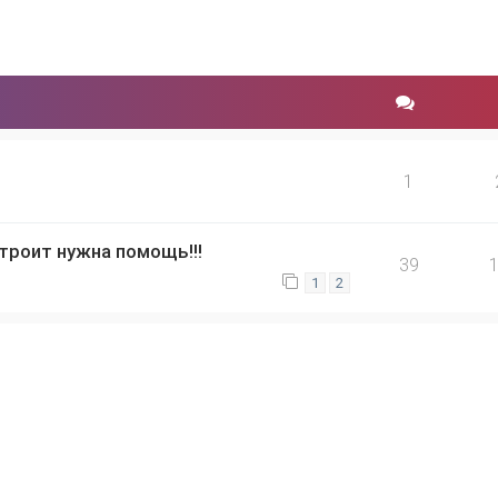
1
 троит нужна помощь!!!
39
1
2