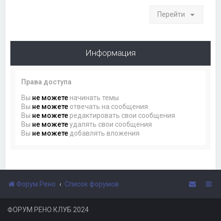
Перейти
Информация
Права доступа
Вы
не можете
начинать темы
Вы
не можете
отвечать на сообщения
Вы
не можете
редактировать свои сообщения
Вы
не можете
удалять свои сообщения
Вы
не можете
добавлять вложения
Форум Рено
Список форумов
ФОРУМ РЕНО КЛУБ 2024