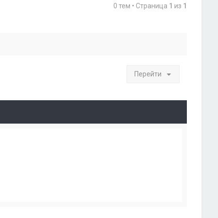
0 тем • Страница
1
из
1
Перейти