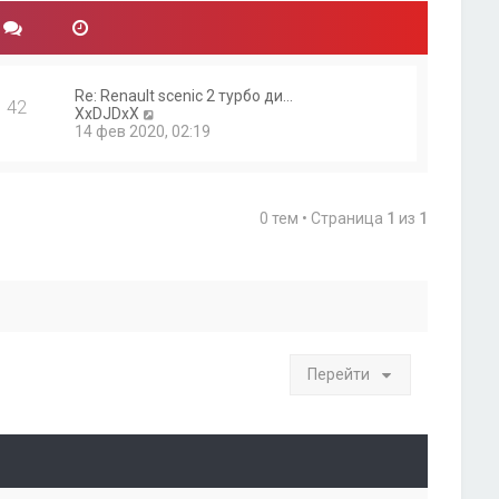
Re: Renault scenic 2 турбо ди…
42
П
XxDJDxX
е
14 фев 2020, 02:19
р
е
й
т
0 тем • Страница
1
из
1
и
к
п
о
с
л
е
д
н
Перейти
е
м
у
с
о
о
б