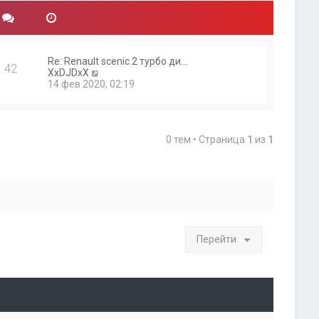
Re: Renault scenic 2 турбо ди…
42
П
XxDJDxX
е
14 фев 2020, 02:19
р
е
й
т
0 тем • Страница
1
из
1
и
к
п
о
с
л
е
д
н
Перейти
е
м
у
с
о
о
б