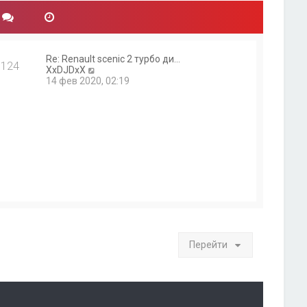
Re: Renault scenic 2 турбо ди…
124
П
XxDJDxX
е
14 фев 2020, 02:19
р
е
й
т
и
к
п
о
с
л
е
д
н
е
м
Перейти
у
с
о
о
б