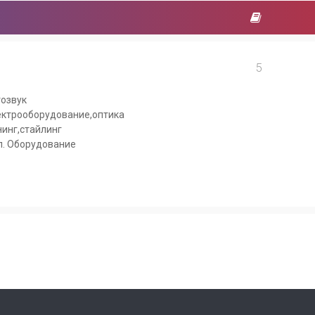
5
озвук
ктрооборудование,оптика
инг,стайлинг
. Оборудование