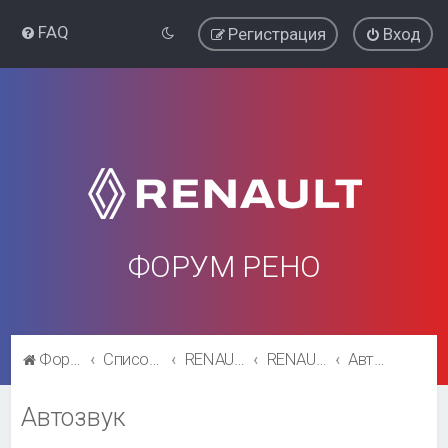
FAQ
Регистрация
Вход
ФОРУМ РЕНО
Форум Рено
Список форумов
RENAULT SYMBOL
RENAULT SYMBOL
Автозвук
Автозвук