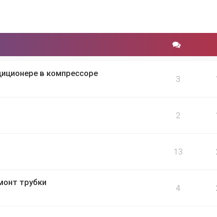
иционере в компрессоре
3
2
13
монт трубки
4