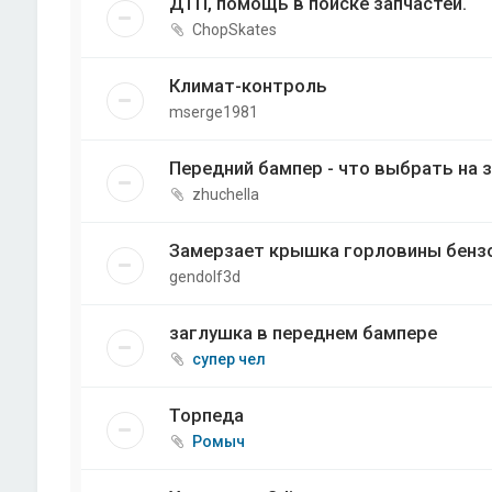
ДТП, помощь в поиске запчастей.
ChopSkates
Климат-контроль
mserge1981
Передний бампер - что выбрать на з
zhuchella
Замерзает крышка горловины бенз
gendolf3d
заглушка в переднем бампере
супер чел
Торпеда
Ромыч