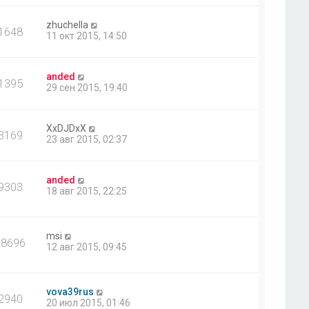
zhuchella
1648
11 окт 2015, 14:50
anded
1395
29 сен 2015, 19:40
XxDJDxX
3169
23 авг 2015, 02:37
anded
9303
18 авг 2015, 22:25
msi
18696
12 авг 2015, 09:45
vova39rus
2940
20 июл 2015, 01:46