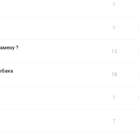
7
7
амену ?
13
обака
18
7
7