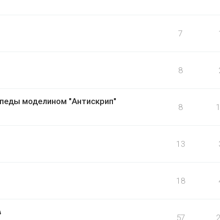
7
8
педы моделином "Антискрип"
8
13
18
в
57