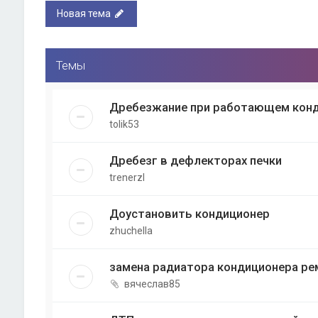
Новая тема
Темы
Дребезжание при работающем конд
tolik53
Дребезг в дефлекторах печки
trenerzl
Доустановить кондиционер
zhuchella
замена радиатора кондиционера ре
вячеслав85