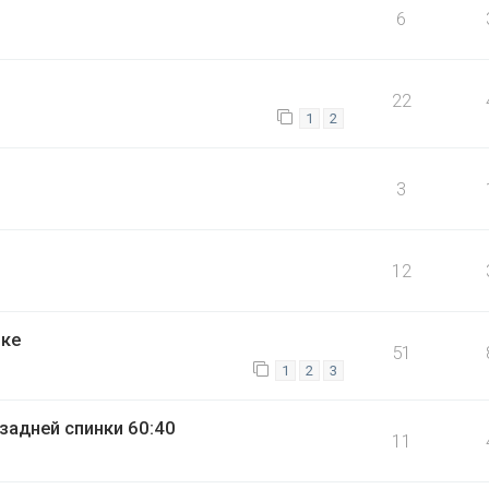
6
22
1
2
3
12
ике
51
1
2
3
задней спинки 60:40
11