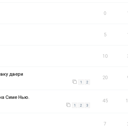
0
5
10
вку двери
20
1
2
на Симе Нью.
45
1
2
3
7