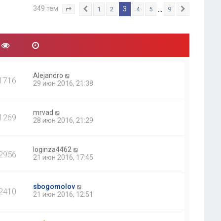
349 тем
3
…
1
2
4
5
9
Страница
Пред.
3
из
9
След.
Alejandro
1716
29 июн 2016, 21:38
mrvad
1269
28 июн 2016, 21:29
loginza4462
2956
21 июн 2016, 17:45
sbogomolov
2410
21 июн 2016, 12:51