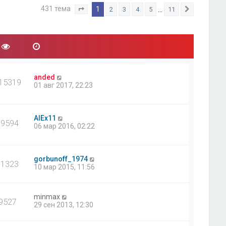
431 тема
1
…
2
3
4
5
11
Страница
1
из
11
След.
anded
15319
01 авг 2017, 22:23
AlEx11
39594
06 мар 2016, 02:22
gorbunoff_1974
11323
10 мар 2015, 11:56
minmax
9527
29 сен 2013, 12:30