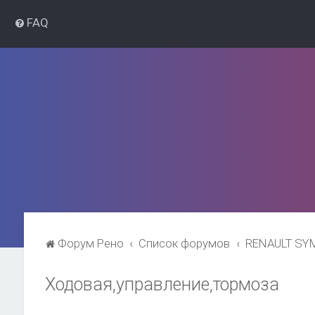
FAQ
Форум Рено
Список форумов
RENAULT SY
Ходовая,управление,тормоза