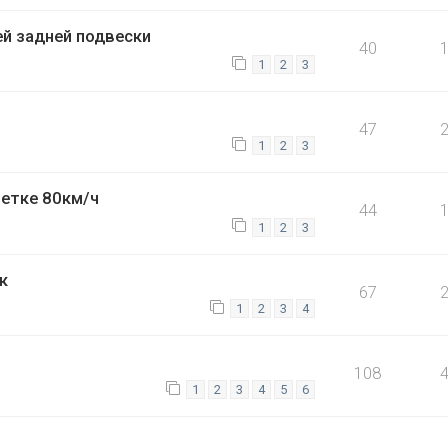
й задней подвески
40
1
2
3
47
1
2
3
метке 80км/ч
44
1
2
3
к
67
1
2
3
4
108
1
2
3
4
5
6