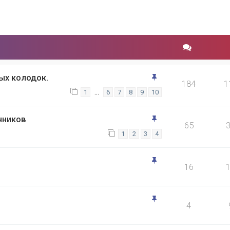
ых колодок.
184
1
…
1
6
7
8
9
10
чников
65
1
2
3
4
16
4