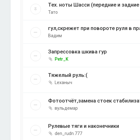
Тех. ноты Шасси (передние и задни
Тато
гул,скрежет при повороте руля в пр
Вадим
Запрессовка шкива гур
Petr_K
Тяжелый руль:(
Lexaныч
Фотоотчёт,замена стоек стабилиза
вульдемар
Рулевые тяги и наконечники
den_rudn.777