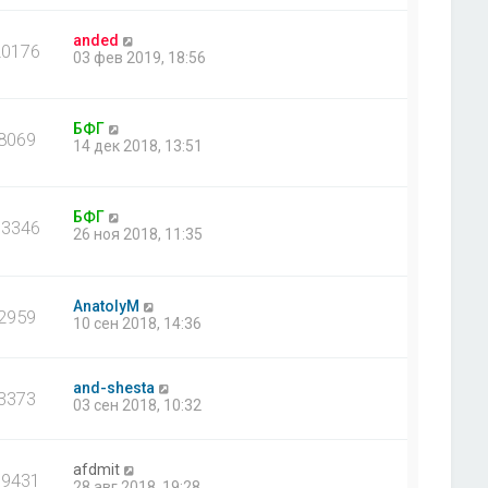
anded
20176
03 фев 2019, 18:56
БФГ
8069
14 дек 2018, 13:51
БФГ
13346
26 ноя 2018, 11:35
AnatolyM
2959
10 сен 2018, 14:36
and-shesta
3373
03 сен 2018, 10:32
afdmit
19431
28 авг 2018, 19:28