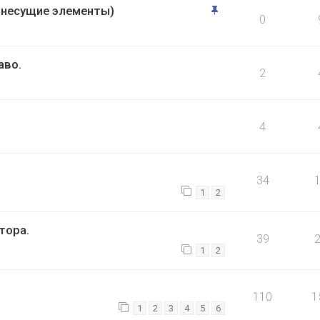
е несущие элементы)
0
аво.
2
4
34
1
2
тора.
39
1
2
110
1
1
2
3
4
5
6