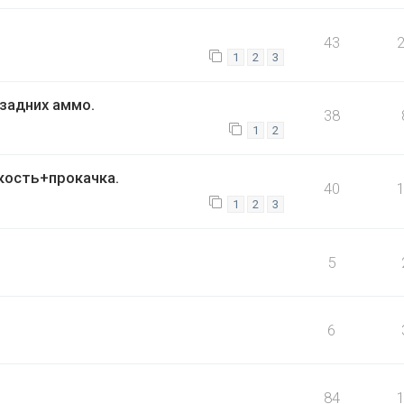
43
1
2
3
задних аммо.
38
1
2
ость+прокачка.
40
1
2
3
5
6
84