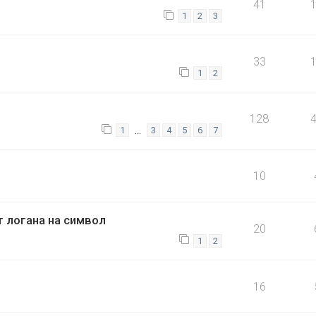
41
1
2
3
33
1
2
128
…
1
3
4
5
6
7
10
 логана на символ
20
1
2
16